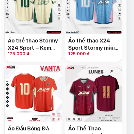
Áo thể thao Stormy
Áo thể thao X24
X24 Sport – Kem
Sport Stormy màu
125.000 ₫
125.000 ₫
phối xanh đậm
Xanh Manchester
phong cách mạnh
City
mẽ
Áo Đấu Bóng Đá
Áo Thể Thao