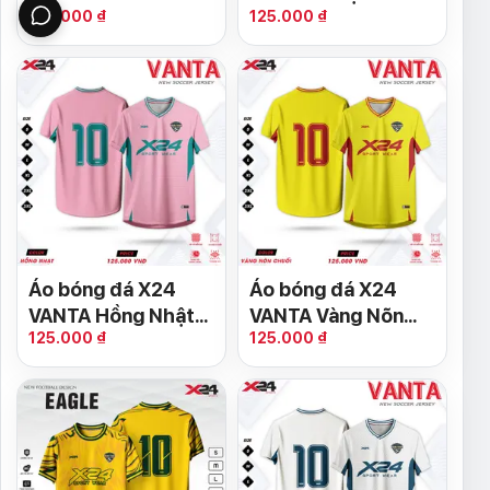
125.000 ₫
125.000 ₫
Vàng Nhạt Năng
đỏ rượu – Mạnh mẽ
Động
và hiện đại
Áo bóng đá X24
Áo bóng đá X24
VANTA Hồng Nhật
VANTA Vàng Nõn
125.000 ₫
125.000 ₫
thiết kế thể thao
Chuối – Năng động
hiện đại
& Máu lửa