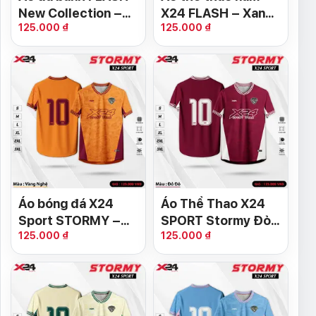
New Collection –
X24 FLASH – Xanh
125.000 ₫
125.000 ₫
Đỏ tươi
Ya Năng Động
Áo bóng đá X24
Áo Thể Thao X24
Sport STORMY –
SPORT Stormy Đỏ
125.000 ₫
125.000 ₫
Vàng Nghệ Đỏ Đô
Đô – Thiết Kế Cá
Tính, Mạnh Mẽ