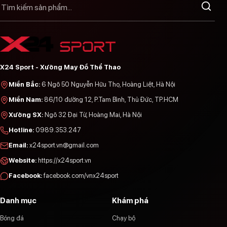
X24 Sport - Xưởng May Đồ Thể Thao
Miền Bắc
:
6 Ngõ 50 Nguyễn Hữu Thọ, Hoàng Liệt, Hà Nội
Miền Nam
:
86/10 đường 12, P.Tam Bình, Thủ Đức, TP.HCM
Xưởng SX
:
Ngõ 32 Đại Từ, Hoàng Mai, Hà Nội
Hotline
:
0989.353.247
Email
:
x24sport.vn@gmail.com
Website
:
https://x24sport.vn
Facebook
:
facebook.com/vnx24sport
Danh mục
Khám phá
Bóng đá
Chạy bộ