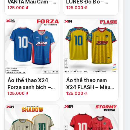
VANTA Màu Cam –
LUNES Đỏ Đô –
125.000 ₫
125.000 ₫
X24 Sports
Đẳng Cấp Sân Cỏ
Áo thể thao X24
Áo thể thao nam
Forza xanh bích –
X24 FLASH – Màu
125.000 ₫
125.000 ₫
Năng động &
Vàng Năng Động
chuyên nghiệp