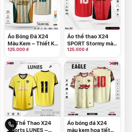
Áo Bóng Đá X24
Áo thể thao X24
Màu Kem – Thiết Kế
SPORT Stormy màu
125.000 ₫
125.000 ₫
Trẻ Trung, Thoáng
đỏ
Mát Cho Mùa Giải
Mới
Áo Thể Thao X24
Áo bóng đá X24
Sports LUNES –
màu kem họa tiết