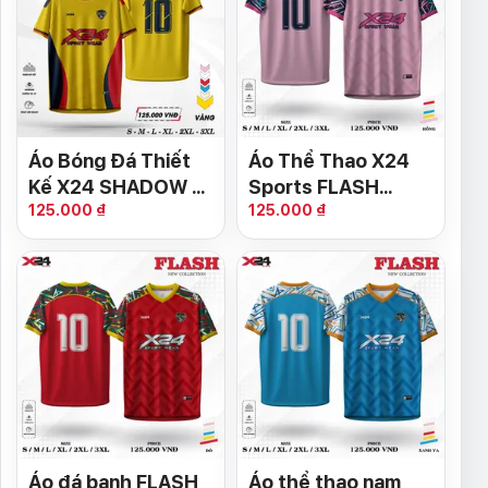
Áo Bóng Đá Thiết
Áo Thể Thao X24
Kế X24 SHADOW –
Sports FLASH
125.000 ₫
125.000 ₫
Màu Vàng Chanh
Collection – Hồng
Nổi Bật
Pastel
Áo đá banh FLASH
Áo thể thao nam