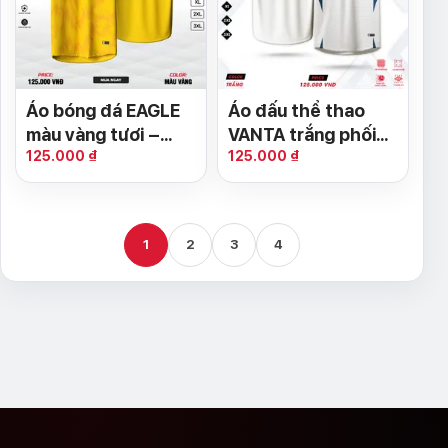
Áo bóng đá EAGLE
Áo đấu thể thao
màu vàng tươi –
VANTA trắng phối
125.000 ₫
125.000 ₫
Năng lượng bùng nổ
xanh – Thoáng mát,
trên sân cỏ
nổi bật từng chuyển
động
1
2
3
4