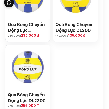
Quả Bóng Chuyền
Quả Bóng Chuyền
Động Lực
Động Lực DL200
230.000 ₫
135.000 ₫
DL240M3
250.000 ₫
140.000 ₫
Quả Bóng Chuyền
Động Lực DL220C
255.000 ₫
270.000 ₫