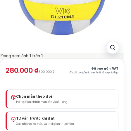
Đang xem ảnh
1
trên
1
280.000 ₫
Đã bao gồm VAT
300.000 ₫
Giá đã bao gồm tư vấn thiết kế và phí ship.
Chọn mẫu theo đội
Hỗ trợ điều chỉnh màu sắc và số lượng.
Tư vấn trước khi đặt
Xác nhận size, mẫu và thời gian thực hiện.