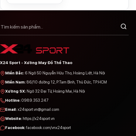
X24 Sport - Xưởng May Đồ Thể Thao
Miền Bắc
:
6 Ngõ 50 Nguyễn Hữu Thọ, Hoàng Liệt, Hà Nội
Miền Nam
:
86/10 đường 12, P.Tam Bình, Thủ Đức, TP.HCM
Xưởng SX
:
Ngõ 32 Đại Từ, Hoàng Mai, Hà Nội
Hotline
:
0989.353.247
Email
:
x24sport.vn@gmail.com
Website
:
https://x24sport.vn
Facebook
:
facebook.com/vnx24sport