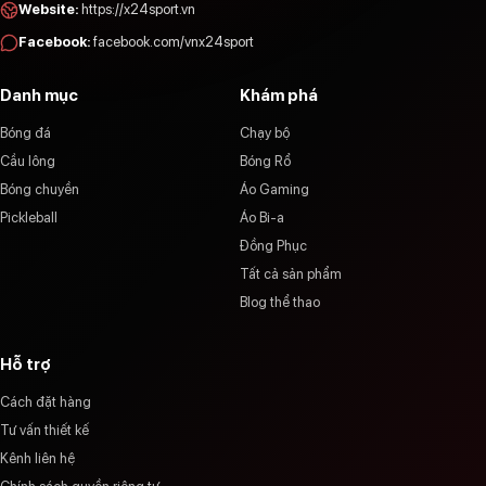
Website
:
https://x24sport.vn
Facebook
:
facebook.com/vnx24sport
Danh mục
Khám phá
Bóng đá
Chạy bộ
Cầu lông
Bóng Rổ
Bóng chuyền
Áo Gaming
Pickleball
Áo Bi-a
Đồng Phục
Tất cả sản phẩm
Blog thể thao
Hỗ trợ
Cách đặt hàng
Tư vấn thiết kế
Kênh liên hệ