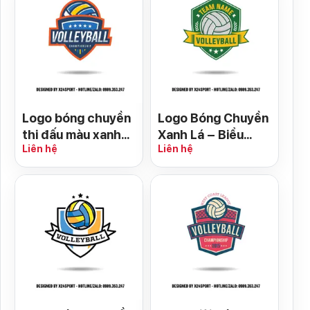
Logo bóng chuyền
Logo Bóng Chuyền
thi đấu màu xanh
Xanh Lá – Biểu
Liên hệ
Liên hệ
navy – Biểu tượng
Tượng Thể Thao
tinh thần thể thao
Năng Động & Chiến
mạnh mẽ
Thắng