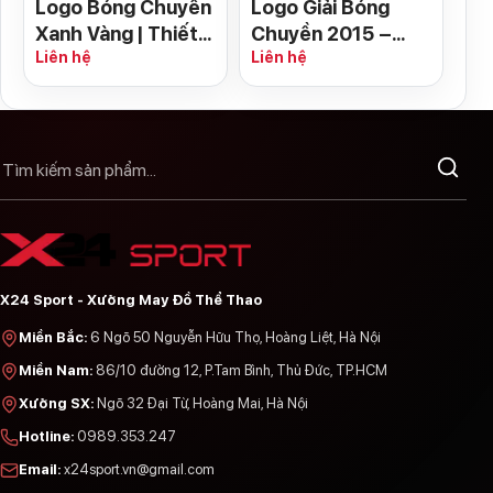
Logo Bóng Chuyền
Logo Giải Bóng
Xanh Vàng | Thiết
Chuyền 2015 –
Liên hệ
Liên hệ
Kế Huy Hiệu Ấn
Tông Đỏ Đen Mạnh
Tượng
Mẽ
X24 Sport - Xưởng May Đồ Thể Thao
Miền Bắc
:
6 Ngõ 50 Nguyễn Hữu Thọ, Hoàng Liệt, Hà Nội
Miền Nam
:
86/10 đường 12, P.Tam Bình, Thủ Đức, TP.HCM
Xưởng SX
:
Ngõ 32 Đại Từ, Hoàng Mai, Hà Nội
Hotline
:
0989.353.247
Email
:
x24sport.vn@gmail.com