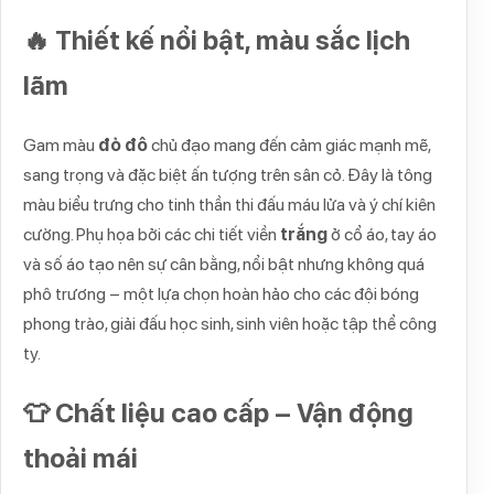
🔥 Thiết kế nổi bật, màu sắc lịch
lãm
Gam màu
đỏ đô
chủ đạo mang đến cảm giác mạnh mẽ,
sang trọng và đặc biệt ấn tượng trên sân cỏ. Đây là tông
màu biểu trưng cho tinh thần thi đấu máu lửa và ý chí kiên
cường. Phụ họa bởi các chi tiết viền
trắng
ở cổ áo, tay áo
và số áo tạo nên sự cân bằng, nổi bật nhưng không quá
phô trương – một lựa chọn hoàn hảo cho các đội bóng
phong trào, giải đấu học sinh, sinh viên hoặc tập thể công
ty.
👕 Chất liệu cao cấp – Vận động
thoải mái