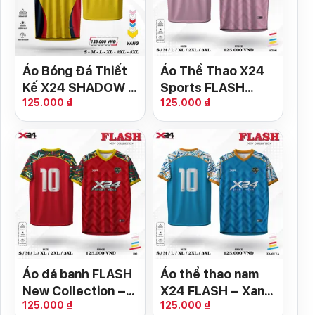
Áo Bóng Đá Thiết
Áo Thể Thao X24
Kế X24 SHADOW –
Sports FLASH
125.000 ₫
125.000 ₫
Màu Vàng Chanh
Collection – Hồng
Nổi Bật
Pastel
Áo đá banh FLASH
Áo thể thao nam
New Collection –
X24 FLASH – Xanh
125.000 ₫
125.000 ₫
Đỏ tươi
Ya Năng Động