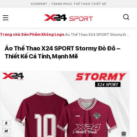
X24SPORT - TRANG PHỤC THỂ THAO THIẾT KẾ
Trang chủ
/
Sản Phẩm
/
Không Logo
/
Áo Thể Thao X24 SPORT Stormy Đỏ Đô – Thiết Kế Cá Tính, Mạnh Mẽ
Áo Thể Thao X24 SPORT Stormy Đỏ Đô –
Thiết Kế Cá Tính, Mạnh Mẽ