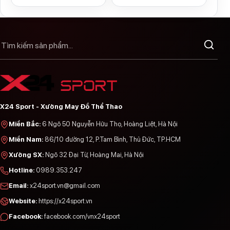
X24 Sport - Xưởng May Đồ Thể Thao
Miền Bắc
:
6 Ngõ 50 Nguyễn Hữu Thọ, Hoàng Liệt, Hà Nội
Miền Nam
:
86/10 đường 12, P.Tam Bình, Thủ Đức, TP.HCM
Xưởng SX
:
Ngõ 32 Đại Từ, Hoàng Mai, Hà Nội
Hotline
:
0989.353.247
Email
:
x24sport.vn@gmail.com
Website
:
https://x24sport.vn
Facebook
:
facebook.com/vnx24sport