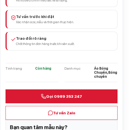
Hỗ trợ điều chỉnh màu sắc và số lượng.
Tư vấn trước khi đặt
Xác nhận size, mẫu và thời gian thực hiện.
Trao đổi rõ ràng
Chốt thông tin đơn hàng trước khi sản xuất.
Tình trạng
Còn hàng
Danh mục
Áo Bóng
Chuyền, Bóng
chuyền
Gọi 0989 353 247
Tư vấn Zalo
Bạn quan tâm mẫu này?