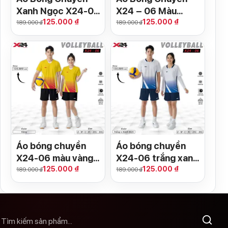
Xanh Ngọc X24-06
X24 – 06 Màu
125.000 ₫
125.000 ₫
– Thiết Kế Năng
Xanh Két Năng
189.000 ₫
189.000 ₫
Động, Phù Hợp Cả
Động
Nam & Nữ
Áo bóng chuyền
Áo bóng chuyền
X24-06 màu vàng
X24-06 trắng xanh
125.000 ₫
125.000 ₫
phối đỏ cam | Năng
bích – Thiết kế
189.000 ₫
189.000 ₫
lượng & Cá tính
ombre thể thao,
vải cao cấp thoáng
khí