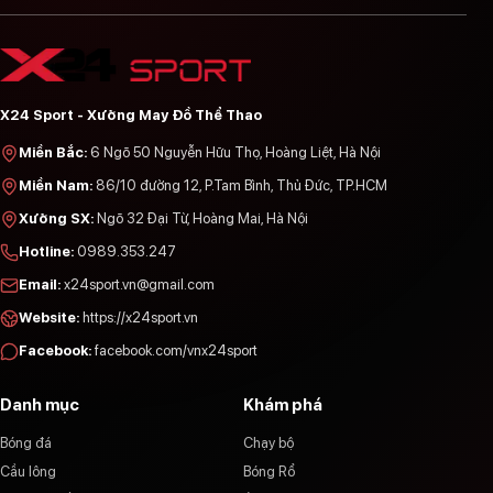
X24 Sport - Xưởng May Đồ Thể Thao
Miền Bắc
:
6 Ngõ 50 Nguyễn Hữu Thọ, Hoàng Liệt, Hà Nội
Miền Nam
:
86/10 đường 12, P.Tam Bình, Thủ Đức, TP.HCM
Xưởng SX
:
Ngõ 32 Đại Từ, Hoàng Mai, Hà Nội
Hotline
:
0989.353.247
Email
:
x24sport.vn@gmail.com
Website
:
https://x24sport.vn
Facebook
:
facebook.com/vnx24sport
Danh mục
Khám phá
Bóng đá
Chạy bộ
Cầu lông
Bóng Rổ