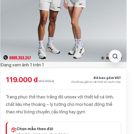
Đang xem ảnh
1
trên
1
119.000 ₫
Đã bao gồm VAT
169.000 ₫
Giá đã bao gồm tư vấn thiết kế và phí ship.
Trang phục thể thao trắng đỏ unisex với thiết kế cá tính,
chất liệu nhẹ thoáng – lý tưởng cho mọi hoạt động thể
thao như bóng chuyền, cầu lông hay gym.
Chọn mẫu theo đội