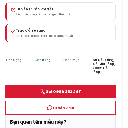
Tư vấn trước khi đặt
Xác nhận size, mẫu và thời gian thực hiện.
Trao đổi rõ ràng
Chốt thông tin đơn hàng trước khi sản xuất.
Tình trạng
Còn hàng
Danh mục
Áo Cầu Lông,
Đồ Cầu Lông,
Zinex, Cầu
lông
Gọi 0989 353 247
Tư vấn Zalo
Bạn quan tâm mẫu này?