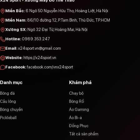
X24 Sport - Xưởng May Đồ Thể Thao
Miền Bắc
:
6 Ngõ 50 Nguyễn Hữu Thọ, Hoàng Liệt, Hà Nội
Miền Nam
:
86/10 đường 12, P.Tam Bình, Thủ Đức, TP.HCM
Xưởng SX
:
Ngõ 32 Đại Từ, Hoàng Mai, Hà Nội
Hotline
:
0989.353.247
Email
:
x24sport.vn@gmail.com
Website
:
https://x24sport.vn
Facebook
:
facebook.com/vnx24sport
Danh mục
Khám phá
Bóng đá
Chạy bộ
Cầu lông
Bóng Rổ
Bóng chuyền
Áo Gaming
Pickleball
Áo Bi-a
Đồng Phục
Tất cả sản phẩm