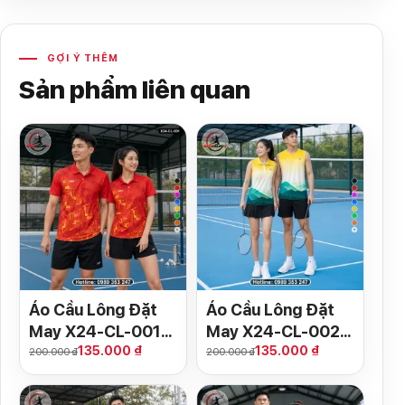
GỢI Ý THÊM
Sản phẩm liên quan
Áo Cầu Lông Đặt
Áo Cầu Lông Đặt
May X24-CL-001
May X24-CL-002
135.000 ₫
135.000 ₫
Đỏ Vàng
Gradient Vàng
200.000 ₫
200.000 ₫
Trắng Núi Xanh