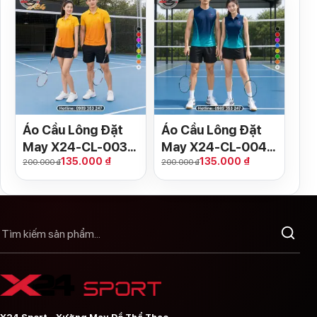
Áo Cầu Lông Đặt
Áo Cầu Lông Đặt
May X24-CL-003
May X24-CL-004
135.000 ₫
135.000 ₫
Gradient Vàng Cam
Gradient Xanh
200.000 ₫
200.000 ₫
Navy Xanh Ngọc