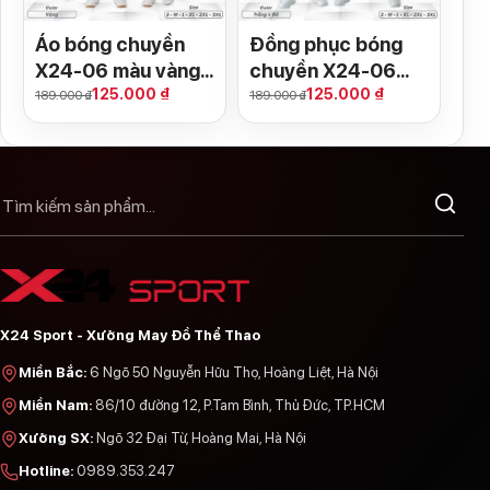
Áo bóng chuyền
Đồng phục bóng
X24-06 màu vàng
chuyền X24-06
125.000 ₫
125.000 ₫
phối đỏ cam | Năng
trắng đỏ năng
189.000 ₫
189.000 ₫
lượng & Cá tính
động
X24 Sport - Xưởng May Đồ Thể Thao
Miền Bắc
:
6 Ngõ 50 Nguyễn Hữu Thọ, Hoàng Liệt, Hà Nội
Miền Nam
:
86/10 đường 12, P.Tam Bình, Thủ Đức, TP.HCM
Xưởng SX
:
Ngõ 32 Đại Từ, Hoàng Mai, Hà Nội
Hotline
:
0989.353.247