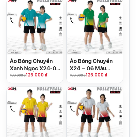
Áo Bóng Chuyền
Áo Bóng Chuyền
Xanh Ngọc X24-06
X24 – 06 Màu
125.000 ₫
125.000 ₫
– Thiết Kế Năng
Xanh Két Năng
189.000 ₫
189.000 ₫
Động, Phù Hợp Cả
Động
Nam & Nữ