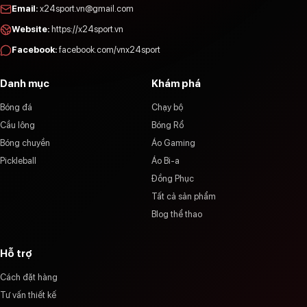
Email
:
x24sport.vn@gmail.com
Website
:
https://x24sport.vn
Facebook
:
facebook.com/vnx24sport
Danh mục
Khám phá
Bóng đá
Chạy bộ
Cầu lông
Bóng Rổ
Bóng chuyền
Áo Gaming
Pickleball
Áo Bi-a
Đồng Phục
Tất cả sản phẩm
Blog thể thao
Hỗ trợ
Cách đặt hàng
Tư vấn thiết kế