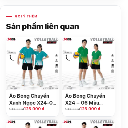
GỢI Ý THÊM
Sản phẩm liên quan
Áo Bóng Chuyền
Áo Bóng Chuyền
Xanh Ngọc X24-06
X24 – 06 Màu
125.000 ₫
125.000 ₫
– Thiết Kế Năng
Xanh Két Năng
189.000 ₫
189.000 ₫
Động, Phù Hợp Cả
Động
Nam & Nữ