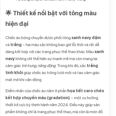
🌟 Thiết kế nổi bật với tông màu
hiện đại
Chiếc áo bóng chuyền được phối tông
xanh navy đậm
và
trắng
– hai màu sắc không bao giờ lỗi thời và rất dễ
dàng kết hợp với các trang phục thể thao khác. Màu
xanh
navy
không chỉ thể hiện sự mạnh mẽ mà còn mang lại
cảm giác
trẻ trung, năng động
. Trong khi đó, sắc
trắng
tinh khôi
giúp chiếc áo trông tươi mới và tạo cảm giác
mát mẻ khi vận động.
Điểm nhấn của chiếc áo nằm ở phần
họa tiết caro chéo
kết hợp chuyển màu (gradation)
– một xu hướng
thiết kế cực kỳ thịnh hành năm 2024. Điều này giúp sản
phẩm không chỉ là trang phục thể thao, mà còn là món đồ