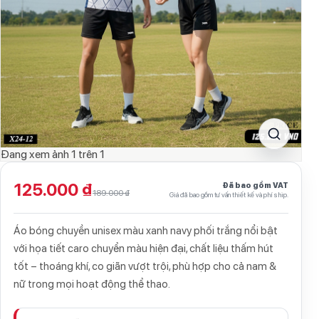
Đang xem ảnh
1
trên
1
125.000 ₫
Đã bao gồm VAT
189.000 ₫
Giá đã bao gồm tư vấn thiết kế và phí ship.
Áo bóng chuyền unisex màu xanh navy phối trắng nổi bật
với họa tiết caro chuyển màu hiện đại, chất liệu thấm hút
tốt – thoáng khí, co giãn vượt trội, phù hợp cho cả nam &
nữ trong mọi hoạt động thể thao.