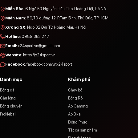
Miền Bắc
:
6 Ngõ 50 Nguyễn Hữu Thọ, Hoàng Liệt, Hà Nội
Miền Nam
:
86/10 đường 12, P.Tam Bình, Thủ Đức, TP.HCM
Xưởng SX
:
Ngõ 32 Đại Từ, Hoàng Mai, Hà Nội
Hotline
:
0989.353.247
Email
:
x24sport.vn@gmail.com
Website
:
https://x24sport.vn
Facebook
:
facebook.com/vnx24sport
Danh mục
Khám phá
Bóng đá
Chạy bộ
Cầu lông
Bóng Rổ
Bóng chuyền
Áo Gaming
Pickleball
Áo Bi-a
Đồng Phục
Tất cả sản phẩm