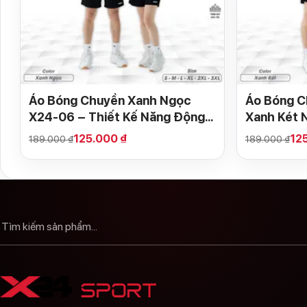
Áo Bóng Chuyền Xanh Ngọc
Áo Bóng C
X24-06 – Thiết Kế Năng Động,
Xanh Két 
Phù Hợp Cả Nam & Nữ
125.000 ₫
12
189.000 ₫
189.000 ₫