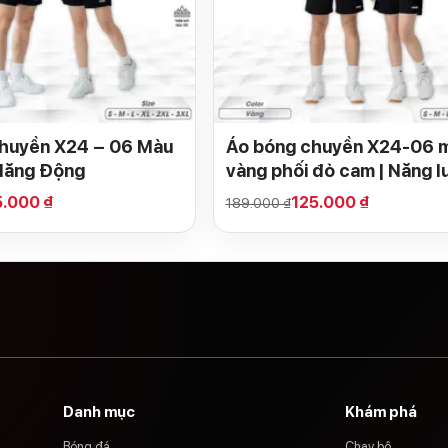
huyền X24 – 06 Màu
Áo bóng chuyền X24-06 
Năng Động
vàng phối đỏ cam | Năng l
& Cá tính
5.000 ₫
125.000 ₫
189.000 ₫
Danh mục
Khám phá
Bóng đá
Chạy bộ