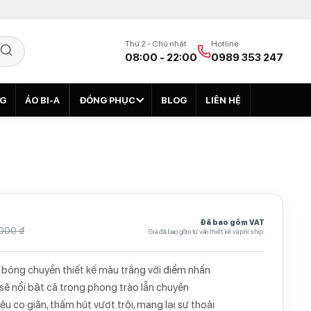
Thứ 2 - Chủ nhật
Hotline
08:00 - 22:00
0989 353 247
NG
ÁO BI-A
ĐỒNG PHỤC
BLOG
LIÊN HỆ
Đã bao gồm VAT
000 ₫
Giá đã bao gồm tư vấn thiết kế và phí ship.
 bóng chuyền thiết kế màu trắng với điểm nhấn
 sẽ nổi bật cả trong phong trào lẫn chuyên
iệu co giãn, thấm hút vượt trội, mang lại sự thoải