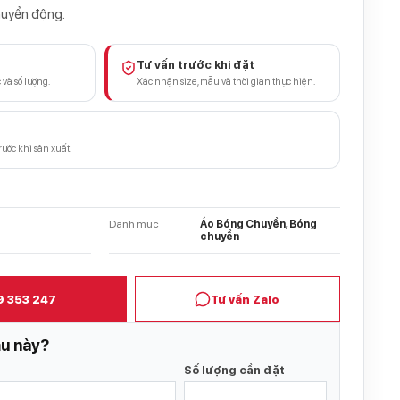
huyển động.
i
Tư vấn trước khi đặt
 và số lượng.
Xác nhận size, mẫu và thời gian thực hiện.
rước khi sản xuất.
g
Danh mục
Áo Bóng Chuyền, Bóng
chuyền
9 353 247
Tư vấn Zalo
u này?
Số lượng cần đặt