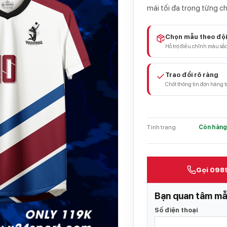
mái tối đa trong từng c
Chọn mẫu theo độ
Hỗ trợ điều chỉnh màu sắc
Trao đổi rõ ràng
Chốt thông tin đơn hàng t
Tình trạng
Còn hàn
Gọi 098
Bạn quan tâm mẫ
Số điện thoại