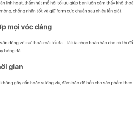
iãn linh hoạt, thấm hút mồ hôi tối ưu giúp bạn luôn cảm thấy khô tho
mỏng, chống nhăn tốt và giữ form cực chuẩn sau nhiều lần giặt.
ợp mọi vóc dáng
n động với sự thoải mái tối đa – là lựa chọn hoàn hảo cho cả thi đấ
ay bóng đá.
ời gian
n, không gây cấn hoặc vướng víu, đảm bảo độ bền cho sản phẩm theo 