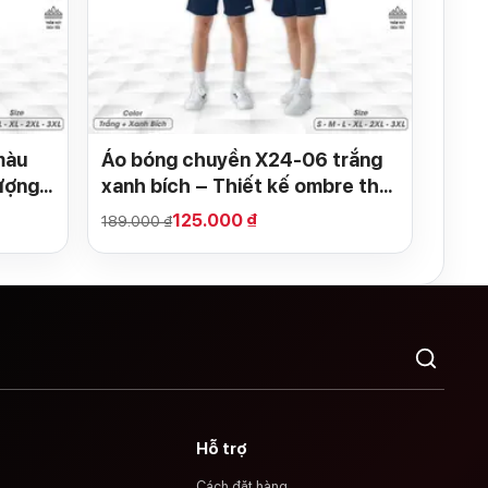
màu
Áo bóng chuyền X24-06 trắng
ượng
xanh bích – Thiết kế ombre thể
thao, vải cao cấp thoáng khí
125.000 ₫
189.000 ₫
Hỗ trợ
Cách đặt hàng