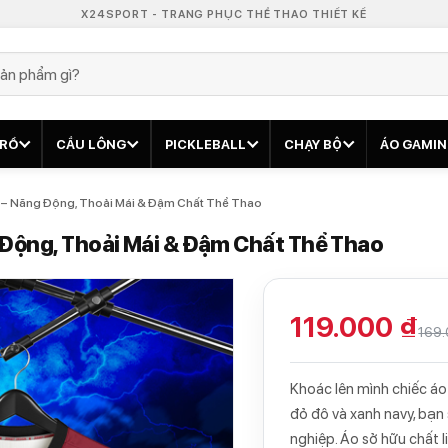
X24SPORT - TRANG PHỤC THỂ THAO THIẾT KẾ
 RỔ
CẦU LÔNG
PICKLEBALL
CHẠY BỘ
ÁO GAMI
 – Năng Động, Thoải Mái & Đậm Chất Thể Thao
 Động, Thoải Mái & Đậm Chất Thể Thao
119.000 ₫
169.
Khoác lên mình chiếc áo
đỏ đô và xanh navy, bạn
nghiệp. Áo sở hữu chất l