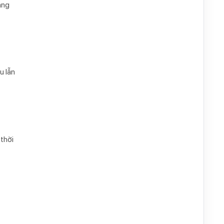
áng
u lẫn
thời